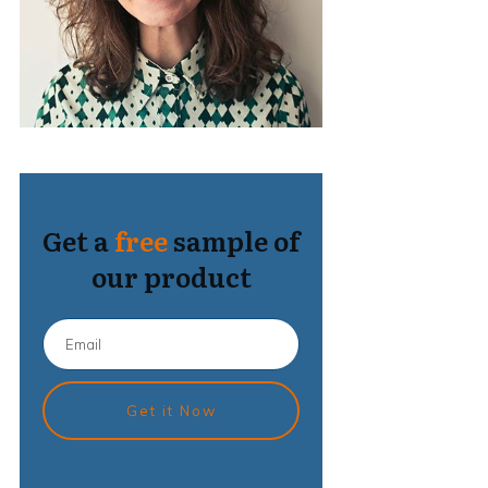
Get a
free
sample of
our product
Get it Now