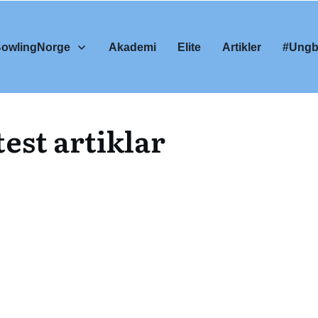
BowlingNorge
Akademi
Elite
Artikler
#Ungb
est artiklar