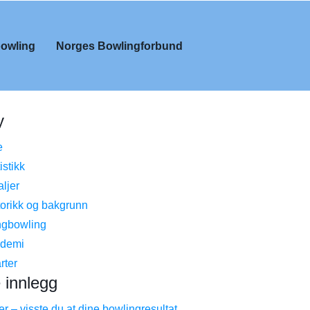
owling
Norges Bowlingforbund
y
e
istikk
ljer
torikk og bakgrunn
gbowling
demi
rter
 innlegg
r – visste du at dine bowlingresultat