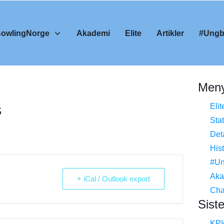
BowlingNorge
Akademi
Elite
Artikler
#Ungb
Men
s
Elit
Stat
Deta
His
#Un
Aka
+ iCal / Outlook export
Cha
Siste
KPIe